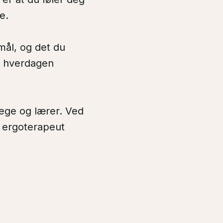
e.
mål, og det du
 i hverdagen
lege og lærer. Ved
, ergoterapeut