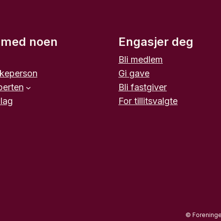
 med noen
Engasjer deg
Bli medlem
ikeperson
Gi gave
perten
Bli fastgiver
llag
For tillitsvalgte
© Foreningen