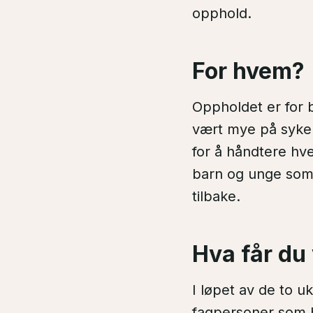
opphold.
For hvem?
Oppholdet er for
vært mye på sykehu
for å håndtere hv
barn og unge som 
tilbake.
Hva får du
I løpet av de to 
fagpersoner som hj