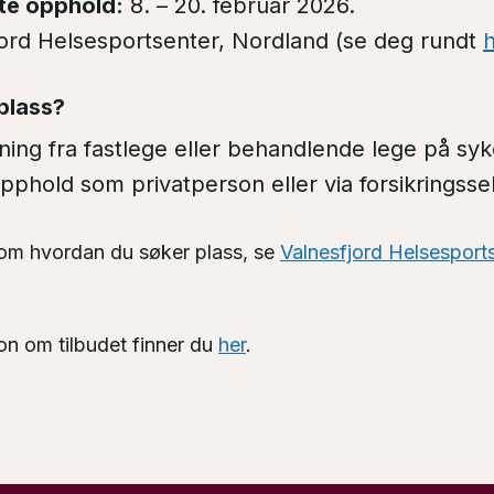
te opphold:
8. – 20. februar 2026.
ord Helsesportsenter, Nordland (se deg rundt
plass?
ning fra fastlege eller behandlende lege på sy
pphold som privatperson eller via forsikringsse
 om hvordan du søker plass, se
Valnesfjord Helsesports
jon om tilbudet finner du
her
.