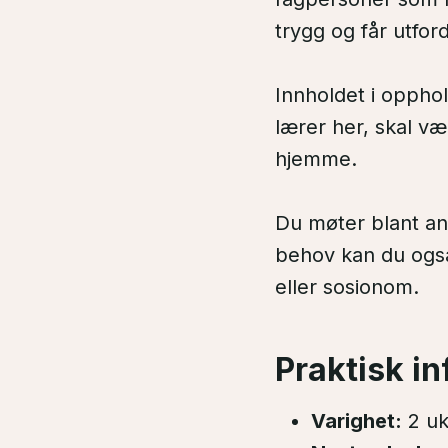
trygg og får utfor
Innholdet i oppho
lærer her, skal væ
hjemme.
Du møter blant an
behov kan du også
eller sosionom.
Praktisk i
Varighet:
2 uk