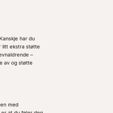
Kanskje har du
itt ekstra støtte
jevnaldrende –
e av og støtte
mmen med
 er at du føler deg