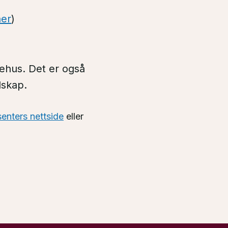
her
)
kehus. Det er også
lskap.
enters nettside
eller