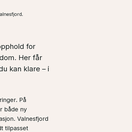
alnesfjord.
opphold for
dom. Her får
u kan klare – i
inger. På
ir både ny
sjon. Valnesfjord
 tilpasset