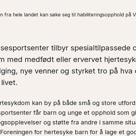
n fra hele landet kan søke seg til habiliteringsopphold på V
sesportsenter tilbyr spesialtilpassede 
 med medfødt eller ervervet hjertesyk
ging, nye venner og styrket tro på hva d
livet.
rtesykdom kan by på både små og store utfordr
sportsenter får barn og unge et opphold som g
gsopplevelser og støtte fra andre i samme situa
oreningen for hertesyke barn for å lage et godt