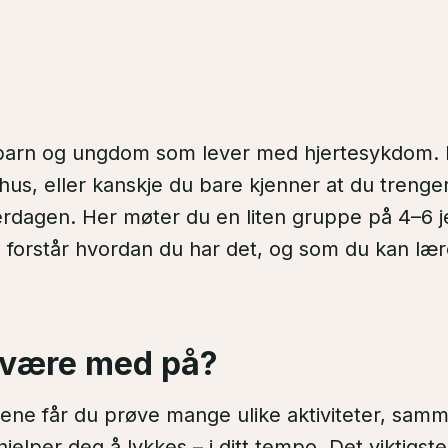
 barn og ungdom som lever med hjertesykdom. 
s, eller kanskje du bare kjenner at du trenger l
erdagen. Her møter du en liten gruppe på 4–6 
forstår hvordan du har det, og som du kan lær
 være med på?
ukene får du prøve mange ulike aktiviteter, sa
elper deg å lykkes – i ditt tempo. Det viktigste