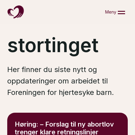
Skip
to
Meny
content
stortinget
Her finner du siste nytt og
oppdateringer om arbeidet til
Foreningen for hjertesyke barn.
Høring: – Forslag til ny abortlov
trenger klare retningslinjer