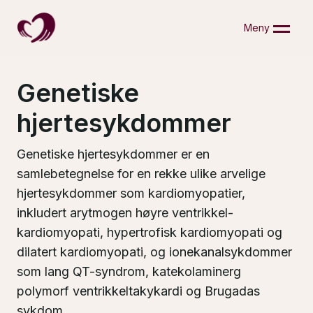
Skip
to
Meny
content
Genetiske
hjertesykdommer
Genetiske hjertesykdommer er en
samlebetegnelse for en rekke ulike arvelige
hjertesykdommer som kardiomyopatier,
inkludert arytmogen høyre ventrikkel-
kardiomyopati, hypertrofisk kardiomyopati og
dilatert kardiomyopati, og ionekanalsykdommer
som lang QT-syndrom, katekolaminerg
polymorf ventrikkeltakykardi og Brugadas
sykdom.